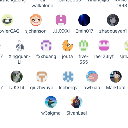
walkalone
1998
ovierQAQ
sjchanson
JJJXXXI
Emin017
zhaoxueyan1
7
Xingquan-
fxxhuang
jouta
five-
lee123lyf
sjr
Li
555
77
LJK314
qiuzhiyuye
Icebergv
owlxiao
Markfool
w3sigma
SivanLaai