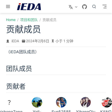
跳至主要內容
Home
项目和团队
贡献成员
贡献成员
iEDA
2024年2月6日
小于 1 分钟
（iEDA团队成员）
团队成员
贡献者
hishengZeng
Yell-
Sun52585
YihangQiu
KANG