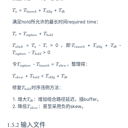
T_a
T_{launch}
T_{ck2q}
T_{db}
=
+
+
T
T
T
T
2
a
l
a
u
n
c
h
c
k
q
d
b
满足hold所允许的最长时间required time：
T_r
T_{capture}
T_{hold}
=
+
T
T
T
r
c
a
pt
u
re
h
o
l
d
T_{slack}
T_a
T_r
T_{launch}
T_{ck2q}
T_{db}
T_
=
-
> 0 ，即
+
+
-
T
T
T
T
T
T
2
s
l
a
c
k
a
r
l
a
u
n
c
h
c
k
q
d
b
T_{hold}
-
> 0
T
T
c
a
pt
u
re
h
o
l
d
T_{capture}
T_{launch}
T_{skew}
令
-
=
，整理得：
T
T
T
c
a
pt
u
re
l
a
u
n
c
h
s
k
e
w
T_{skew}
T_{hold}
T_{ck2q}
T_{db}
+
<
+
T
T
T
T
2
s
k
e
w
h
o
l
d
c
k
q
d
b
T_{hold}
修复
时序违例方法：
T
h
o
l
d
T_{db}
增大
：增加组合路径延迟，插buffer。
T
d
b
T_{skew}
降低
：甚至采用负的skew。
T
s
k
e
w
1.5.2 输入文件