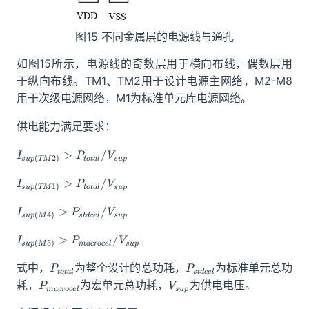
图15 不同金属层的电源线与通孔
如图15所示，电源线的奇数层用于横向布线，偶数层用
于纵向布线。TM1、TM2用于设计电源主网络，M2-M8
用于次级电源网络，M1为标准单元库电源网络。
供电能力满足要求：
I_{sup(TM2)}>P_{total}/V_{sup}
>
/
I
P
V
(
2
)
t
o
t
a
l
s
u
p
s
u
p
TM
I_{sup(TM1)}>P_{total}/V_{sup}
>
/
I
P
V
(
1
)
t
o
t
a
l
s
u
p
s
u
p
TM
I_{sup(M4)}>P_{stdcel}/V_{sup}
>
/
I
P
V
(
4
)
s
t
d
ce
l
s
u
p
s
u
p
M
I_{sup(M5)}>P_{macrocel}/V_{sup}
>
/
I
P
V
(
5
)
ma
croce
l
s
u
p
s
u
p
M
P_{total}
P_{stdcel}
式中，
为整个设计的总功耗，
为标准单元总功
P
P
t
o
t
a
l
s
t
d
ce
l
P_{macrocel}
V_{sup}
耗，
为宏单元总功耗，
为供电电压。
P
V
ma
croce
l
s
u
p