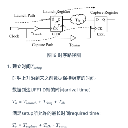
图19 时序路径图
T_{setup}
建立时间
T
se
t
u
p
时钟上升沿到来之前数据保持稳定的时间。
数据到达UFF1 D端的时间arrival time：
T_a
T_{launch}
T_{ck2q}
T_{db}
=
+
+
T
T
T
T
2
a
l
a
u
n
c
h
c
k
q
d
b
满足setup所允许的最长时间required time：
T_r
T_{capture}
T_{clk}
T_{setup}
=
+
-
T
T
T
T
r
c
a
pt
u
re
c
l
k
se
t
u
p