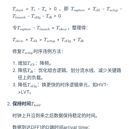
T_{slack}
T_r
T_a
T_{capture}
T_{clk}
T_{setup
T_
=
-
> 0 ，即
+
-
-
T
T
T
T
T
T
s
l
a
c
k
r
a
c
a
pt
u
re
c
l
k
se
t
u
p
T_{ck2q}
T_{db}
-
-
> 0
T
T
T
2
l
a
u
n
c
h
c
k
q
d
b
T_{capture}
T_{launch}
T_{skew}
令
-
=
，整理得：
T
T
T
c
a
pt
u
re
l
a
u
n
c
h
s
k
e
w
T_{skew}
T_{clk}
T_{setup}
T_{ck2q}
T_{db}
+
>
+
+
T
T
T
T
T
2
s
k
e
w
c
l
k
se
t
u
p
c
k
q
d
b
T_{setup}
修复
时序违例方法：
T
se
t
u
p
T_{clk}
增加
：降频。
T
c
l
k
T_{db}
降低
：优化组合逻辑、划分流水线、减少关键路
T
d
b
径上的负载。
T_{ck2q}
降低
：换更快的时序逻辑单元，如HVT-
T
2
c
k
q
>LVT。
T_{hold}
保持时间
T
h
o
l
d
时钟上升沿到来之后数据保持稳定的时间。
数据到达DFF1的D端时间arrival time：